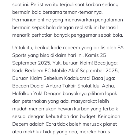
saat ini. Peristiwa itu terjadi saat korban sedang
bermain bola bersama teman-temannya.
Permainan online yang menawarkan pengalaman
bermain sepak bola dengan realistik ini berhasil
menarik perhatian banyak penggemar sepak bola.
Untuk itu, berikut kode redeem yang dirilis oleh EA
Sports yang bisa diklaim hari ini, Kamis 25
September 2025. Yuk, buruan klaim! Baca juga:
Kode Redeem FC Mobile Aktif September 2025,
Buruan Klaim Sebelum Kadaluarsa! Baca juga:
Bacaan Doa di Antara Takbir Sholat Idul Adha,
Hafalkan Yuk! Dengan banyaknya piliham lapak
dan peternakan yang ada, masyarakat lebih
mudah menemukan hewan kurban yang terbaik
sesuai dengan kebutuhan dan budget. Keinginan
Decem adalah Cora tidak boleh merusak planet
atau makhluk hidup yang ada, mereka harus