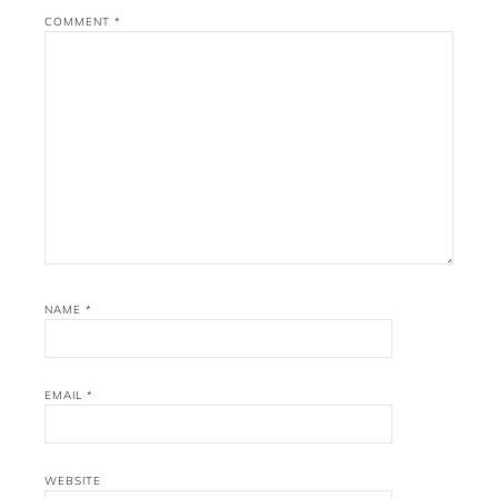
COMMENT
*
NAME
*
EMAIL
*
WEBSITE