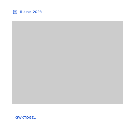
11 June, 2026
GWKTOGEL