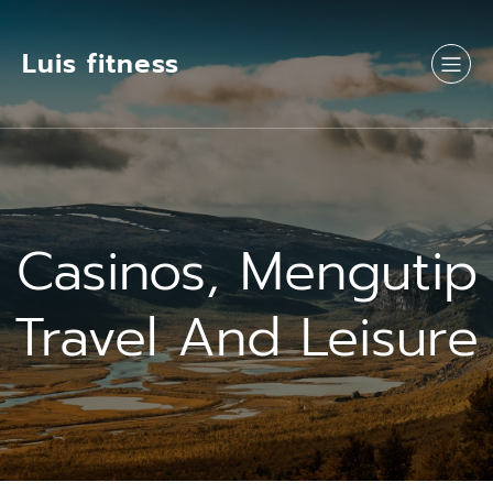
Luis fitness
Casinos, Mengutip
Travel And Leisure