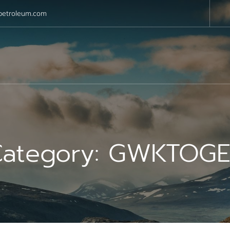
petroleum.com
ategory:
GWKTOGE