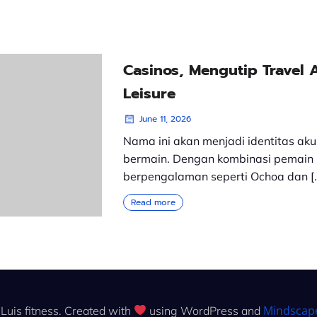
Casinos, Mengutip Travel 
Leisure
June 11, 2026
Nama ini akan menjadi identitas ak
bermain. Dengan kombinasi pemain 
berpengalaman seperti Ochoa dan [
Read more
Mindscap
Luis fitness. Created with
using WordPress and