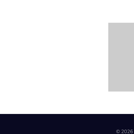
© 2026 