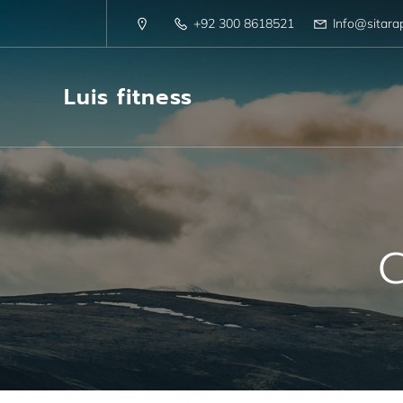
+92 300 8618521
Info@sitara
Luis fitness
C