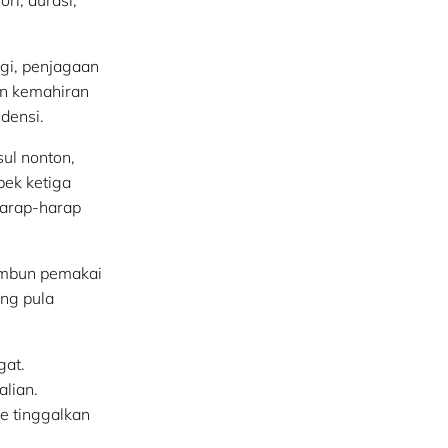
ggi, penjagaan
in kemahiran
idensi.
sul nonton,
pek ketiga
harap-harap
timbun pemakai
ing pula
gat.
alian.
se tinggalkan