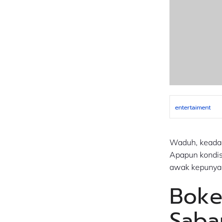
entertaiment
Waduh, keadaan
Apapun kondisi
awak kepunyaan
Boke
Saba