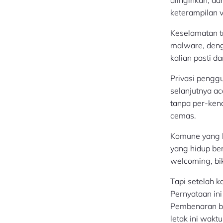
keterampilan 
Keselamatan tr
malware, deng
kalian pasti d
Privasi penggu
selanjutnya ac
tanpa per-ken
cemas.
Komune yang l
yang hidup be
welcoming, bik
Tapi setelah k
Pernyataan ini
Pembenaran bay
letak ini waktu 