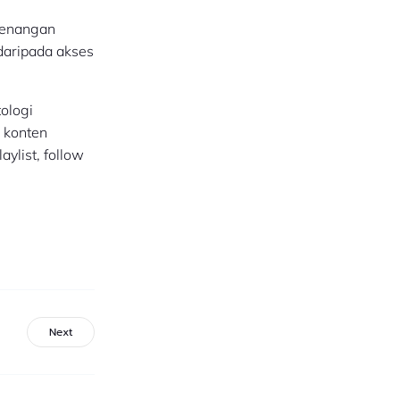
etenangan
aripada akses
ologi
 konten
ylist, follow
Next