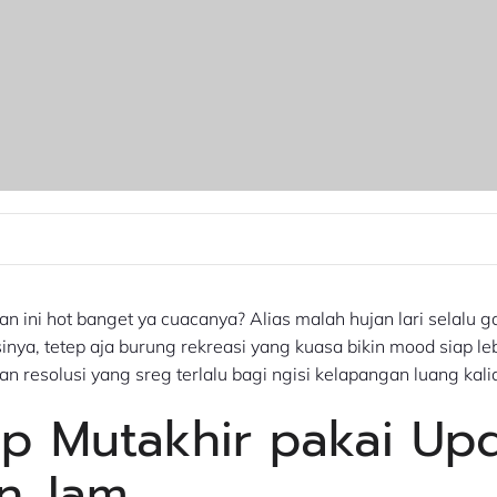
 ini hot banget ya cuacanya? Alias malah hujan lari selalu g
nya, tetep aja burung rekreasi yang kuasa bikin mood siap le
 resolusi yang sreg terlalu bagi ngisi kelapangan luang kali
p Mutakhir pakai Up
n Jam