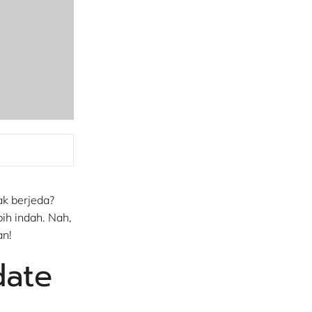
ak berjeda?
bih indah. Nah,
an!
date