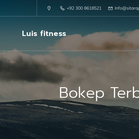
+92 300 8618521
Info@sitara
Luis fitness
Bokep Ter