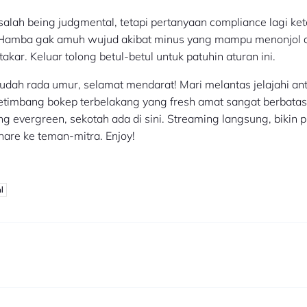
salah being judgmental, tetapi pertanyaan compliance lagi k
 Hamba gak amuh wujud akibat minus yang mampu menonjol d
akar. Keluar tolong betul-betul untuk patuhin aturan ini.
udah rada umur, selamat mendarat! Mari melantas jelajahi ant
etimbang bokep terbelakang yang fresh amat sangat berbatas
 evergreen, sekotah ada di sini. Streaming langsung, bikin pla
share ke teman-mitra. Enjoy!
l