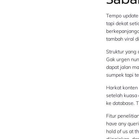
Tempo update 
tapi dekat set
berkepanjanga
tambah viral di
Struktur yang
Gak urgen nun
dapat jalan ma
sumpek tapi te
Harkat konten
setelah kuasa
ke database. 
Fitur penelitia
have any queri
hold of us at 
diinginkan, da