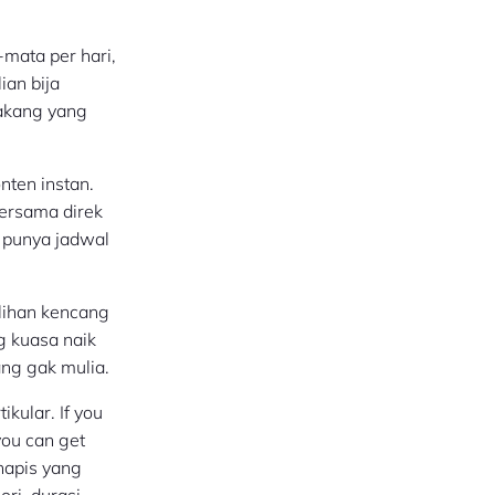
mata per hari,
ian bija
lakang yang
ten instan.
bersama direk
g punya jadwal
lihan kencang
 kuasa naik
ang gak mulia.
r. If you
 you can get
enapis yang
ri, durasi,