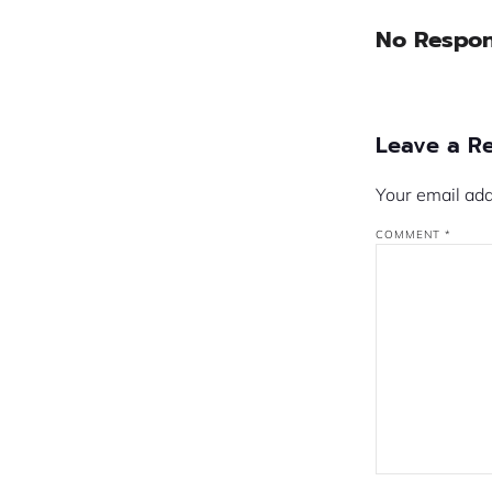
No Respo
Leave a R
Your email add
COMMENT
*