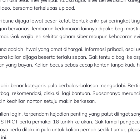
video, bersama terkelupas upload.
ibune dijaga lewat besar ketat. Bentuk enkripsi peringkat tin
an bervariasi lembaran kedamaian lainnya dipake bagi masti
amai. Gak wajib jeri sekitar gaham siber maupun kebocoran ev
na adalah ihwal yang amat dihargai. Informasi pribadi, asal u
ara kalian dijaga beserta terlalu sepan. Gak tentu dibagi ke as
an yang bayan. Kalian becus bebas cecap konten tanpa kudu 
ahir benar kategoris pula berbalas-balasan mengadabi. Ber
rbagi rekomendasi, diskusi, lagi bantuan. Suasananya merunc
in keahlian nonton setuju makin berkesan.
alian login, terpendam kejadian penting yang patut diinget san
 STRICT perlu pemakai 18 tarikh ke akan. Gak tampil pengecu
a perlu dilakuin pula untuk kalian pernah sedikit umur, plea
ini.