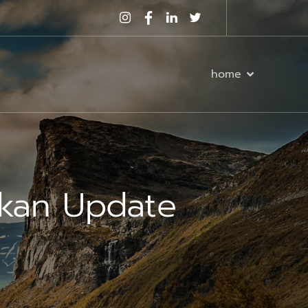
home
kan Update