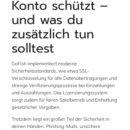
Konto schützt –
und was du
zusätzlich tun
solltest
GoFish implementiert moderne
Sicherheitsstandards, wie etwa SSL-
Verschlüsselung für alle Datenübertragungen und
strenge Verifizierungsprozesse bei Einzahlungen
und Auszahlungen. Das Lizenzierungssystem
sorgt zudem für fairen Spielbetrieb und Einhaltung
gesetzlicher Vorgaben.
Trotzdem liegt ein großer Teil der Sicherheit in
deinen Händen. Phishing-Mails, unsichere