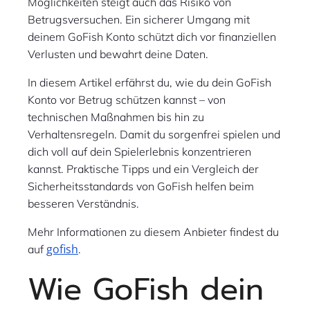
Möglichkeiten steigt auch das Risiko von
Betrugsversuchen. Ein sicherer Umgang mit
deinem GoFish Konto schützt dich vor finanziellen
Verlusten und bewahrt deine Daten.
In diesem Artikel erfährst du, wie du dein GoFish
Konto vor Betrug schützen kannst – von
technischen Maßnahmen bis hin zu
Verhaltensregeln. Damit du sorgenfrei spielen und
dich voll auf dein Spielerlebnis konzentrieren
kannst. Praktische Tipps und ein Vergleich der
Sicherheitsstandards von GoFish helfen beim
besseren Verständnis.
Mehr Informationen zu diesem Anbieter findest du
gofish
auf
.
Wie GoFish dein