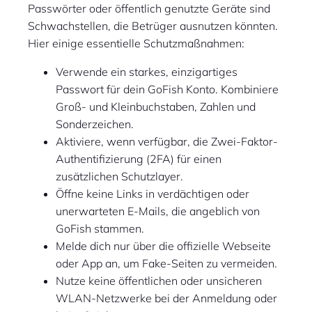
Passwörter oder öffentlich genutzte Geräte sind
Schwachstellen, die Betrüger ausnutzen könnten.
Hier einige essentielle Schutzmaßnahmen:
Verwende ein starkes, einzigartiges
Passwort für dein GoFish Konto. Kombiniere
Groß- und Kleinbuchstaben, Zahlen und
Sonderzeichen.
Aktiviere, wenn verfügbar, die Zwei-Faktor-
Authentifizierung (2FA) für einen
zusätzlichen Schutzlayer.
Öffne keine Links in verdächtigen oder
unerwarteten E-Mails, die angeblich von
GoFish stammen.
Melde dich nur über die offizielle Webseite
oder App an, um Fake-Seiten zu vermeiden.
Nutze keine öffentlichen oder unsicheren
WLAN-Netzwerke bei der Anmeldung oder