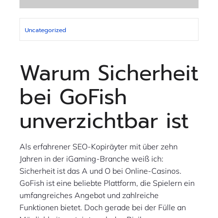
Uncategorized
Warum Sicherheit
bei GoFish
unverzichtbar ist
Als erfahrener SEO-Kopiräyter mit über zehn
Jahren in der iGaming-Branche weiß ich:
Sicherheit ist das A und O bei Online-Casinos.
GoFish ist eine beliebte Plattform, die Spielern ein
umfangreiches Angebot und zahlreiche
Funktionen bietet. Doch gerade bei der Fülle an