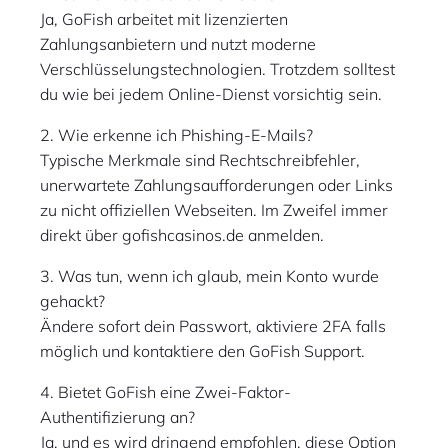
Ja, GoFish arbeitet mit lizenzierten
Zahlungsanbietern und nutzt moderne
Verschlüsselungstechnologien. Trotzdem solltest
du wie bei jedem Online-Dienst vorsichtig sein.
2. Wie erkenne ich Phishing-E-Mails?
Typische Merkmale sind Rechtschreibfehler,
unerwartete Zahlungsaufforderungen oder Links
zu nicht offiziellen Webseiten. Im Zweifel immer
direkt über gofishcasinos.de anmelden.
3. Was tun, wenn ich glaub, mein Konto wurde
gehackt?
Ändere sofort dein Passwort, aktiviere 2FA falls
möglich und kontaktiere den GoFish Support.
4. Bietet GoFish eine Zwei-Faktor-
Authentifizierung an?
Ja, und es wird dringend empfohlen, diese Option