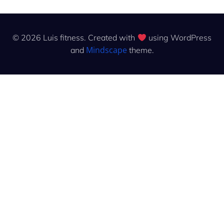
© 2026 Luis fitness. Created with
using WordPress
Mindscape
and
theme.