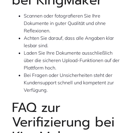
bei KingMaker
Scannen oder fotografieren Sie Ihre
Dokumente in guter Qualität und ohne
Reflexionen.
Achten Sie darauf, dass alle Angaben klar
lesbar sind.
Laden Sie Ihre Dokumente ausschließlich
über die sicheren Upload-Funktionen auf der
Plattform hoch.
Bei Fragen oder Unsicherheiten steht der
Kundensupport schnell und kompetent zur
Verfügung.
FAQ zur
Verifizierung bei