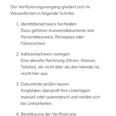
Der Verifizierungsvorgang gliedert sich im
Wesentlichen in folgende Schritte:
Identitätsnachweis hochladen
Dazu gehören Ausweisdokumente wie
Personalausweis, Reisepass oder
Führerschein.
Adressnachweis vorlegen
Eine aktuelle Rechnung (Strom, Wasser,
Telefon), die nicht älter als drei Monate ist,
reicht hier aus.
Dokumente prüfen lassen
KingMaker überprüft Ihre Unterlagen
manuell oder automatisch und meldet sich
bei Unklarheiten.
Bestätigung der Verifizierung