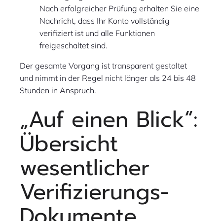
Nach erfolgreicher Prüfung erhalten Sie eine
Nachricht, dass Ihr Konto vollständig
verifiziert ist und alle Funktionen
freigeschaltet sind.
Der gesamte Vorgang ist transparent gestaltet
und nimmt in der Regel nicht länger als 24 bis 48
Stunden in Anspruch.
„Auf einen Blick“:
Übersicht
wesentlicher
Verifizierungs-
Dokumente