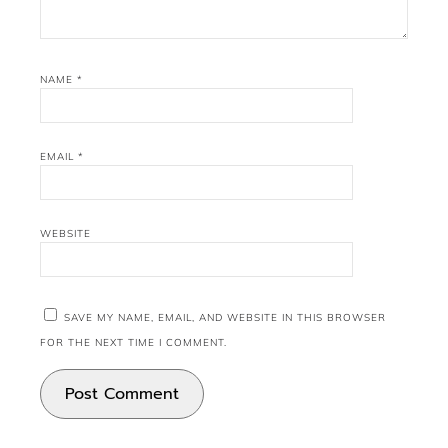
NAME
*
EMAIL
*
WEBSITE
SAVE MY NAME, EMAIL, AND WEBSITE IN THIS BROWSER
FOR THE NEXT TIME I COMMENT.