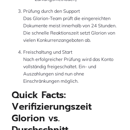
Prüfung durch den Support
Das Glorion-Team prüft die eingereichten
Dokumente meist innerhalb von 24 Stunden.
Die schnelle Reaktionszeit setzt Glorion von
vielen Konkurrenzangeboten ab.
Freischaltung und Start
Nach erfolgreicher Prüfung wird das Konto
vollständig freigeschaltet. Ein- und
Auszahlungen sind nun ohne
Einschränkungen möglich.
Quick Facts:
Verifizierungszeit
Glorion vs.
Durchschnitt