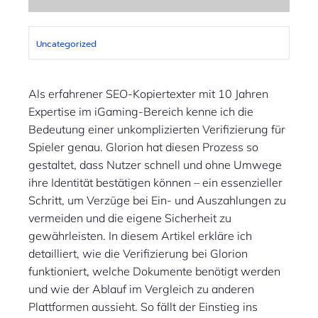
Uncategorized
Als erfahrener SEO-Kopiertexter mit 10 Jahren
Expertise im iGaming-Bereich kenne ich die
Bedeutung einer unkomplizierten Verifizierung für
Spieler genau. Glorion hat diesen Prozess so
gestaltet, dass Nutzer schnell und ohne Umwege
ihre Identität bestätigen können – ein essenzieller
Schritt, um Verzüge bei Ein- und Auszahlungen zu
vermeiden und die eigene Sicherheit zu
gewährleisten. In diesem Artikel erkläre ich
detailliert, wie die Verifizierung bei Glorion
funktioniert, welche Dokumente benötigt werden
und wie der Ablauf im Vergleich zu anderen
Plattformen aussieht. So fällt der Einstieg ins