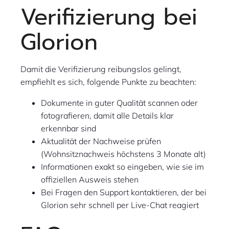
Verifizierung bei
Glorion
Damit die Verifizierung reibungslos gelingt,
empfiehlt es sich, folgende Punkte zu beachten:
Dokumente in guter Qualität scannen oder
fotografieren, damit alle Details klar
erkennbar sind
Aktualität der Nachweise prüfen
(Wohnsitznachweis höchstens 3 Monate alt)
Informationen exakt so eingeben, wie sie im
offiziellen Ausweis stehen
Bei Fragen den Support kontaktieren, der bei
Glorion sehr schnell per Live-Chat reagiert