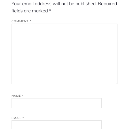
Your email address will not be published.
Required
fields are marked
*
COMMENT
*
NAME
*
EMAIL
*