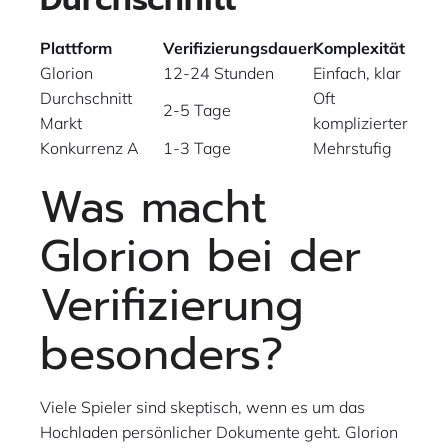
Plattform
Verifizierungsdauer
Komplexität
Glorion
12-24 Stunden
Einfach, klar
Durchschnitt
Oft
2-5 Tage
Markt
komplizierter
Konkurrenz A
1-3 Tage
Mehrstufig
Was macht
Glorion bei der
Verifizierung
besonders?
Viele Spieler sind skeptisch, wenn es um das
Hochladen persönlicher Dokumente geht. Glorion