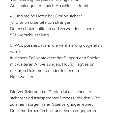
Auszahlungen erst nach Abschluss erlaubt.
4. Sind meine Daten bei Glorion sicher?
Ja, Glorion arbeitet nach strengen
Datenschutzrichtlinien und verwendet sichere
SSL-Verschlüsselung.
5. Was passiert, wenn die Verifizierung abgelehnt
wird?
In diesem Fall kontaktiert der Support den Spieler
mit weiteren Anweisungen. Häufig liegt es an
unklaren Dokumenten oder fehlenden
Nachweisen.
Die Verifizierung bei Glorion ist ein schneller,
sicherer und transparenter Prozess, der den Weg
zu einem sorgenfreien Spielvergnügen ebnet.
Dank moderner Technik und einem engagierten