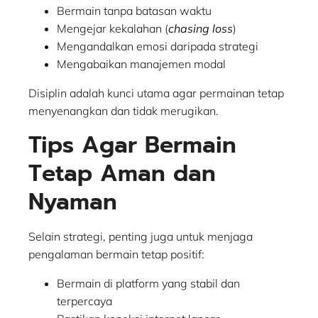
Bermain tanpa batasan waktu
Mengejar kekalahan (
chasing loss
)
Mengandalkan emosi daripada strategi
Mengabaikan manajemen modal
Disiplin adalah kunci utama agar permainan tetap
menyenangkan dan tidak merugikan.
Tips Agar Bermain
Tetap Aman dan
Nyaman
Selain strategi, penting juga untuk menjaga
pengalaman bermain tetap positif:
Bermain di platform yang stabil dan
terpercaya