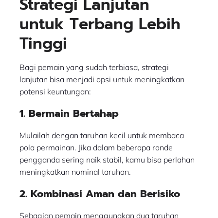
Strategi Lanjutan
untuk Terbang Lebih
Tinggi
Bagi pemain yang sudah terbiasa, strategi
lanjutan bisa menjadi opsi untuk meningkatkan
potensi keuntungan:
1. Bermain Bertahap
Mulailah dengan taruhan kecil untuk membaca
pola permainan. Jika dalam beberapa ronde
pengganda sering naik stabil, kamu bisa perlahan
meningkatkan nominal taruhan.
2. Kombinasi Aman dan Berisiko
Sebagian pemain menggunakan dua taruhan