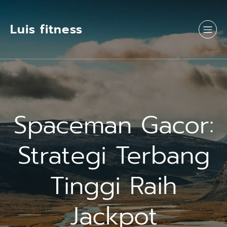
Luis fitness
Spaceman Gacor:
Strategi Terbang
Tinggi Raih
Jackpot