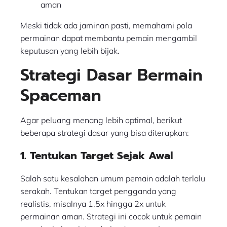
aman
Meski tidak ada jaminan pasti, memahami pola
permainan dapat membantu pemain mengambil
keputusan yang lebih bijak.
Strategi Dasar Bermain
Spaceman
Agar peluang menang lebih optimal, berikut
beberapa strategi dasar yang bisa diterapkan:
1. Tentukan Target Sejak Awal
Salah satu kesalahan umum pemain adalah terlalu
serakah. Tentukan target pengganda yang
realistis, misalnya 1.5x hingga 2x untuk
permainan aman. Strategi ini cocok untuk pemain