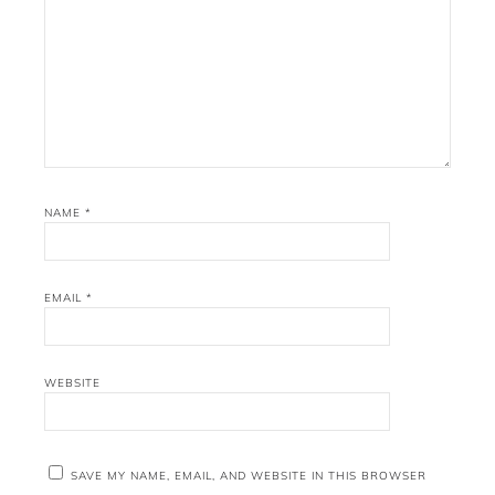
NAME
*
EMAIL
*
WEBSITE
SAVE MY NAME, EMAIL, AND WEBSITE IN THIS BROWSER