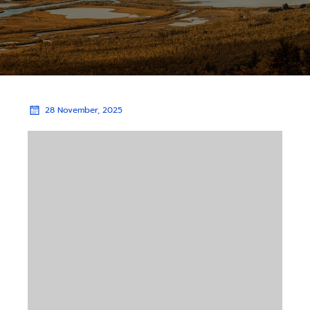
28 November, 2025