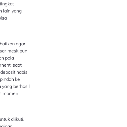
tingkat
n lain yang
bisa
hatikan agar
esar meskipun
an pola
rhenti saat
deposit habis
 pindah ke
a yang berhasil
kan momen
tuk diikuti,
mainan