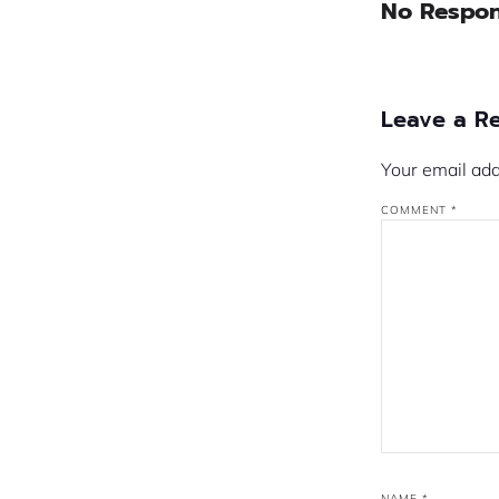
No Respo
Leave a R
Your email add
COMMENT
*
NAME
*