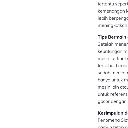
tertentu seper
kemenangan le
lebih berpeng
meningkatkan
Tips Bermain
Setelah menem
keuntungan ma
mesin terlihat
tersebut bena
sudah mencapa
hanya untuk m
mesin lain ata
untuk referen
gacor dengan b
Kesimpulan d
Fenomena Slot
namun tetap p