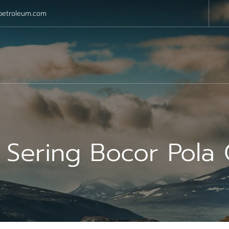
petroleum.com
 Sering Bocor Pola G