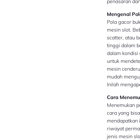
penasaran dan
Mengenal Pol
Pola gacor buk
mesin slot. Be
scatter, atau 
tinggi dalam 
dalam kondisi
untuk mendete
mesin cenderu
mudah menguji
Inilah mengapa
Cara Menemuk
Menemukan pol
cara yang bisa
mendapatkan i
riwayat permai
jenis mesin s