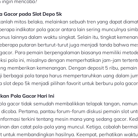
 ingin mencoba?
a Gacor pada Slot Depo 5k
anlah mitos belaka, melainkan sebuah tren yang dapat diamati
berapa indikator pola gacor antara lain sering munculnya simb
bonus lainnya dalam waktu singkat. Selain itu, tingkat kemen
beberapa putaran berturut-turut juga menjadi tanda bahwa me
 gacor. Para pemain berpengalaman biasanya memiliki metode
ksi pola ini, misalnya dengan memperhatikan jam-jam tertent
ng memberikan kemenangan. Dengan deposit 5 ribu, pemain
 berbagai pola tanpa harus mempertaruhkan uang dalam jum
 slot depo 5k menjadi pilihan favorit untuk berburu pola gacor
an Pola Gacor Hari Ini
a gacor tidak semudah membalikkan telapak tangan, namun
 dicoba. Pertama, pantau forum-forum diskusi pemain slot un
nformasi terkini tentang mesin mana yang sedang gacor. Ked
nan dan catat pola-pola yang muncul. Ketiga, cobalah bermai
lot untuk membandingkan hasilnya. Keempat, perhatikan wakt