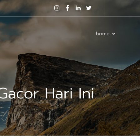
home
acor Hari Ini