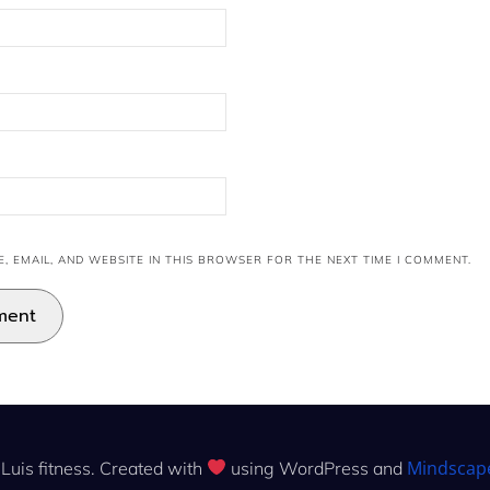
, EMAIL, AND WEBSITE IN THIS BROWSER FOR THE NEXT TIME I COMMENT.
Mindscap
Luis fitness. Created with
using WordPress and