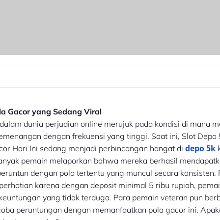
a Gacor yang Sedang Viral
” dalam dunia perjudian online merujuk pada kondisi di mana m
menangan dengan frekuensi yang tinggi. Saat ini, Slot Depo 
depo 5k
cor Hari Ini sedang menjadi perbincangan hangat di
kalangan
 Banyak pemain melaporkan bahwa mereka berhasil mendapat
runtun dengan pola tertentu yang muncul secara konsisten.
perhatian karena dengan deposit minimal 5 ribu rupiah, pemai
euntungan yang tidak terduga. Para pemain veteran pun be
ba peruntungan dengan memanfaatkan pola gacor ini. Apak