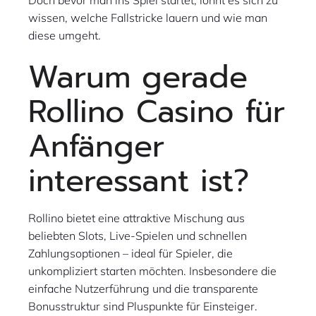
Doch bevor man ins Spiel startet, lohnt es sich zu
wissen, welche Fallstricke lauern und wie man
diese umgeht.
Warum gerade
Rollino Casino für
Anfänger
interessant ist?
Rollino bietet eine attraktive Mischung aus
beliebten Slots, Live-Spielen und schnellen
Zahlungsoptionen – ideal für Spieler, die
unkompliziert starten möchten. Insbesondere die
einfache Nutzerführung und die transparente
Bonusstruktur sind Pluspunkte für Einsteiger.