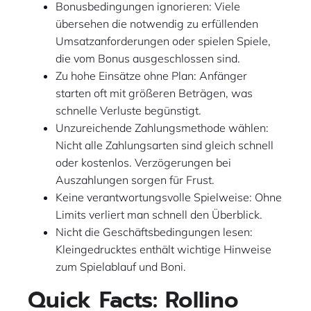
Bonusbedingungen ignorieren: Viele
übersehen die notwendig zu erfüllenden
Umsatzanforderungen oder spielen Spiele,
die vom Bonus ausgeschlossen sind.
Zu hohe Einsätze ohne Plan: Anfänger
starten oft mit größeren Beträgen, was
schnelle Verluste begünstigt.
Unzureichende Zahlungsmethode wählen:
Nicht alle Zahlungsarten sind gleich schnell
oder kostenlos. Verzögerungen bei
Auszahlungen sorgen für Frust.
Keine verantwortungsvolle Spielweise: Ohne
Limits verliert man schnell den Überblick.
Nicht die Geschäftsbedingungen lesen:
Kleingedrucktes enthält wichtige Hinweise
zum Spielablauf und Boni.
Quick Facts: Rollino