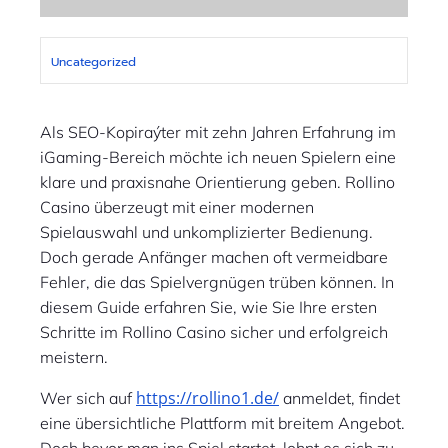
Uncategorized
Als SEO-Kopiraýter mit zehn Jahren Erfahrung im
iGaming-Bereich möchte ich neuen Spielern eine
klare und praxisnahe Orientierung geben. Rollino
Casino überzeugt mit einer modernen
Spielauswahl und unkomplizierter Bedienung.
Doch gerade Anfänger machen oft vermeidbare
Fehler, die das Spielvergnügen trüben können. In
diesem Guide erfahren Sie, wie Sie Ihre ersten
Schritte im Rollino Casino sicher und erfolgreich
meistern.
https://rollino1.de/
Wer sich auf
anmeldet, findet
eine übersichtliche Plattform mit breitem Angebot.