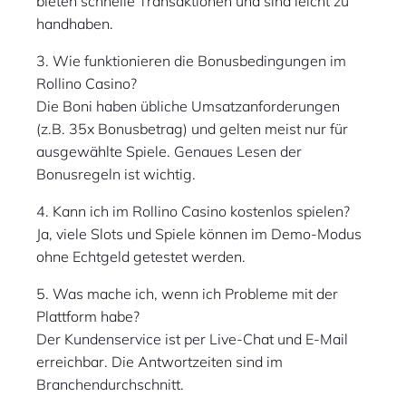
bieten schnelle Transaktionen und sind leicht zu
handhaben.
3. Wie funktionieren die Bonusbedingungen im
Rollino Casino?
Die Boni haben übliche Umsatzanforderungen
(z.B. 35x Bonusbetrag) und gelten meist nur für
ausgewählte Spiele. Genaues Lesen der
Bonusregeln ist wichtig.
4. Kann ich im Rollino Casino kostenlos spielen?
Ja, viele Slots und Spiele können im Demo-Modus
ohne Echtgeld getestet werden.
5. Was mache ich, wenn ich Probleme mit der
Plattform habe?
Der Kundenservice ist per Live-Chat und E-Mail
erreichbar. Die Antwortzeiten sind im
Branchendurchschnitt.