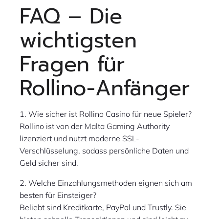
FAQ – Die
wichtigsten
Fragen für
Rollino-Anfänger
1. Wie sicher ist Rollino Casino für neue Spieler?
Rollino ist von der Malta Gaming Authority
lizenziert und nutzt moderne SSL-
Verschlüsselung, sodass persönliche Daten und
Geld sicher sind.
2. Welche Einzahlungsmethoden eignen sich am
besten für Einsteiger?
Beliebt sind Kreditkarte, PayPal und Trustly. Sie