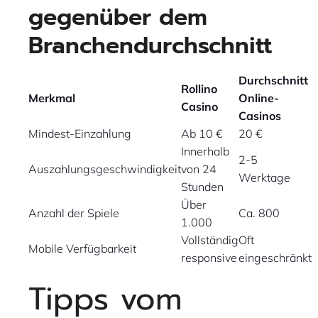
gegenüber dem
Branchendurchschnitt
Durchschnitt
Rollino
Merkmal
Online-
Casino
Casinos
Mindest-Einzahlung
Ab 10 €
20 €
Innerhalb
2-5
Auszahlungsgeschwindigkeit
von 24
Werktage
Stunden
Über
Anzahl der Spiele
Ca. 800
1.000
Vollständig
Oft
Mobile Verfügbarkeit
responsive
eingeschränkt
Tipps vom