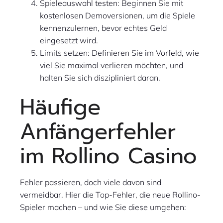
Spieleauswahl testen: Beginnen Sie mit
kostenlosen Demoversionen, um die Spiele
kennenzulernen, bevor echtes Geld
eingesetzt wird.
Limits setzen: Definieren Sie im Vorfeld, wie
viel Sie maximal verlieren möchten, und
halten Sie sich diszipliniert daran.
Häufige
Anfängerfehler
im Rollino Casino
Fehler passieren, doch viele davon sind
vermeidbar. Hier die Top-Fehler, die neue Rollino-
Spieler machen – und wie Sie diese umgehen: