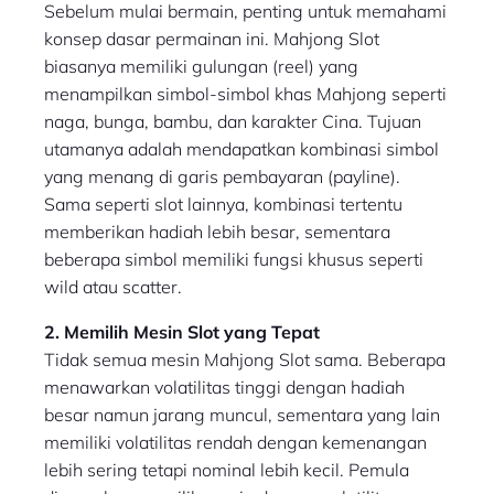
Sebelum mulai bermain, penting untuk memahami
konsep dasar permainan ini. Mahjong Slot
biasanya memiliki gulungan (reel) yang
menampilkan simbol-simbol khas Mahjong seperti
naga, bunga, bambu, dan karakter Cina. Tujuan
utamanya adalah mendapatkan kombinasi simbol
yang menang di garis pembayaran (payline).
Sama seperti slot lainnya, kombinasi tertentu
memberikan hadiah lebih besar, sementara
beberapa simbol memiliki fungsi khusus seperti
wild atau scatter.
2. Memilih Mesin Slot yang Tepat
Tidak semua mesin Mahjong Slot sama. Beberapa
menawarkan volatilitas tinggi dengan hadiah
besar namun jarang muncul, sementara yang lain
memiliki volatilitas rendah dengan kemenangan
lebih sering tetapi nominal lebih kecil. Pemula