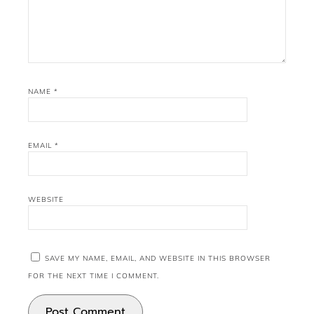
NAME
*
EMAIL
*
WEBSITE
SAVE MY NAME, EMAIL, AND WEBSITE IN THIS BROWSER
FOR THE NEXT TIME I COMMENT.