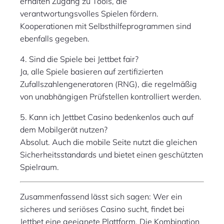
erhalten Zugang zu Tools, die
verantwortungsvolles Spielen fördern.
Kooperationen mit Selbsthilfeprogrammen sind
ebenfalls gegeben.
4. Sind die Spiele bei Jettbet fair?
Ja, alle Spiele basieren auf zertifizierten
Zufallszahlengeneratoren (RNG), die regelmäßig
von unabhängigen Prüfstellen kontrolliert werden.
5. Kann ich Jettbet Casino bedenkenlos auch auf
dem Mobilgerät nutzen?
Absolut. Auch die mobile Seite nutzt die gleichen
Sicherheitsstandards und bietet einen geschützten
Spielraum.
Zusammenfassend lässt sich sagen: Wer ein
sicheres und seriöses Casino sucht, findet bei
Jettbet eine geeignete Plattform. Die Kombination