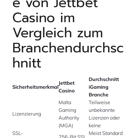
e von Jettbet
Casino im
Vergleich zum
Branchendurchsc
hnitt
Durchschnitt
Jettbet
Sicherheitsmerkmal
iGaming
Casino
Branche
Malta
Teilweise
Gaming
unbekannte
Lizenzierung
Authority
Lizenzen oder
(MGA)
keine
SSL-
Meist Standard
256-Bit SSL