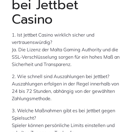
bei Jettbet
Casino
1. Ist Jettbet Casino wirklich sicher und
vertrauenswürdig?
Ja. Die Lizenz der Malta Gaming Authority und die
SSL-Verschlüsselung sorgen für ein hohes Maß an
Sicherheit und Transparenz.
2. Wie schnell sind Auszahlungen bei Jettbet?
Auszahlungen erfolgen in der Regel innerhalb von
24 bis 72 Stunden, abhängig von der gewählten
Zahlungsmethode.
3. Welche Maßnahmen gibt es bei Jettbet gegen
Spielsucht?
Spieler können persönliche Limits einstellen und