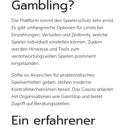
Gambling?
Die Plattform nimmt den Spielerschutz sehr ernst.
Es gibt umfangreiche Optionen für Limits bei
Einzahlungen, Verlusten und Zeitlimits, welche
Spieler individuell einstellen können. Zudem
werden Hinweise und Tools zum
verantwortungsvollen Spielen prominent
eingebunden.
Sollte es Anzeichen für problematisches
Spielverhalten geben, stehen moderne
Kontrollmechanismen bereit. Das Casino arbeitet
mit Organisationen wie GamStop und bietet
Zugriff auf Beratungsstellen.
Ein erfahrener