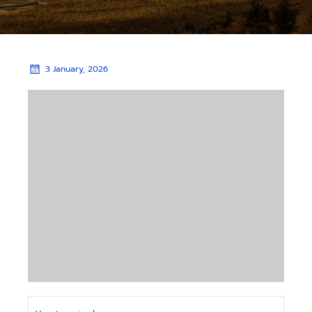
3 January, 2026