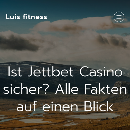
Luis fitness
Ist Jettbet Casino
sicher? Alle Fakten
auf einen Blick