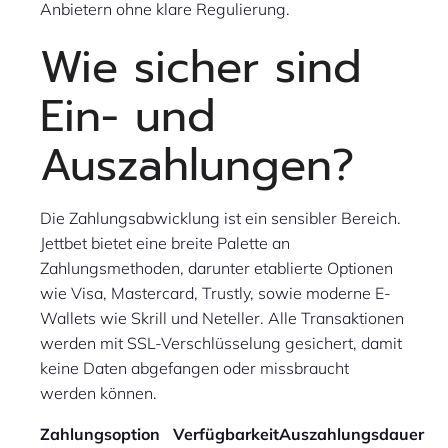
Anbietern ohne klare Regulierung.
Wie sicher sind
Ein- und
Auszahlungen?
Die Zahlungsabwicklung ist ein sensibler Bereich.
Jettbet bietet eine breite Palette an
Zahlungsmethoden, darunter etablierte Optionen
wie Visa, Mastercard, Trustly, sowie moderne E-
Wallets wie Skrill und Neteller. Alle Transaktionen
werden mit SSL-Verschlüsselung gesichert, damit
keine Daten abgefangen oder missbraucht
werden können.
Zahlungsoption
Verfügbarkeit
Auszahlungsdauer