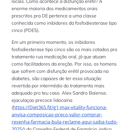
locais. Como acontece a disfunção erétil? A
enorme maioria dos medicamentos orais
prescritos pra DE pertence a uma classe
conhecida como inibidores da fosfodiesterase tipo
cinco (PDE5).
Em um primeiro momento, os inibidores
fosfodiesterase tipo cinco são os mais cotados pro
tratamento rua medicação oral, já que atuam
como facilitadores da ereção. Por isso, os homens
que sofrem com disfunção erétil provocada na
diabetes, são capazes de ter essa situação
revertida por intermédio do tratamento mais
adequado pro teu caso. Alex Sandro Baiense,
ejaculaçao precoce lidocaina
https://Diet365.fit/g1-max-vitality-funciona-
(
anvisa-composicao-preco-valor-comprar-
resenha-farmacia-bula-reclame-aqui-saiba-tudo-
2025/
) do Conselho Federal de Farmácia, indica