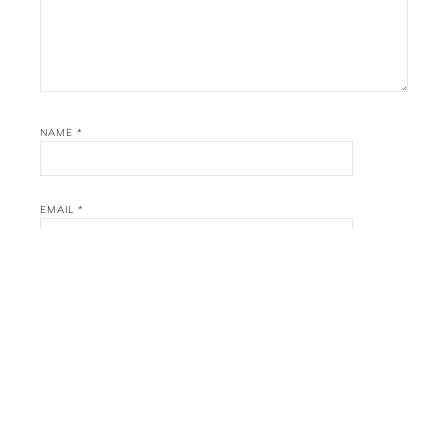
NAME
*
EMAIL
*
WEBSITE
SAVE MY NAME, EMAIL, AND WEBSITE IN THIS BROWSER
FOR THE NEXT TIME I COMMENT.