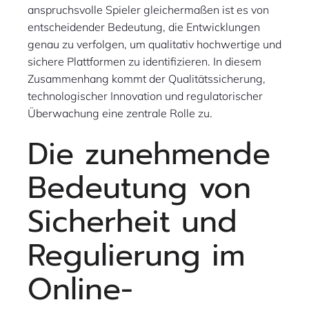
anspruchsvolle Spieler gleichermaßen ist es von
entscheidender Bedeutung, die Entwicklungen
genau zu verfolgen, um qualitativ hochwertige und
sichere Plattformen zu identifizieren. In diesem
Zusammenhang kommt der Qualitätssicherung,
technologischer Innovation und regulatorischer
Überwachung eine zentrale Rolle zu.
Die zunehmende
Bedeutung von
Sicherheit und
Regulierung im
Online-