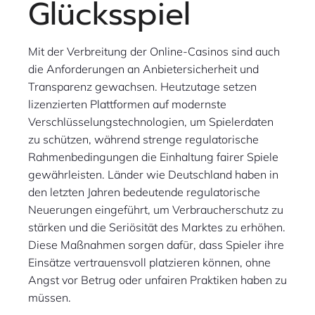
Glücksspiel
Mit der Verbreitung der Online-Casinos sind auch
die Anforderungen an Anbietersicherheit und
Transparenz gewachsen. Heutzutage setzen
lizenzierten Plattformen auf modernste
Verschlüsselungstechnologien, um Spielerdaten
zu schützen, während strenge regulatorische
Rahmenbedingungen die Einhaltung fairer Spiele
gewährleisten. Länder wie Deutschland haben in
den letzten Jahren bedeutende regulatorische
Neuerungen eingeführt, um Verbraucherschutz zu
stärken und die Seriösität des Marktes zu erhöhen.
Diese Maßnahmen sorgen dafür, dass Spieler ihre
Einsätze vertrauensvoll platzieren können, ohne
Angst vor Betrug oder unfairen Praktiken haben zu
müssen.