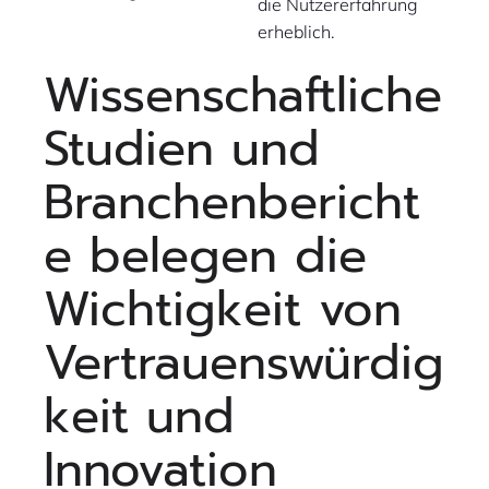
die Nutzererfahrung
erheblich.
Wissenschaftliche
Studien und
Branchenbericht
e belegen die
Wichtigkeit von
Vertrauenswürdig
keit und
Innovation