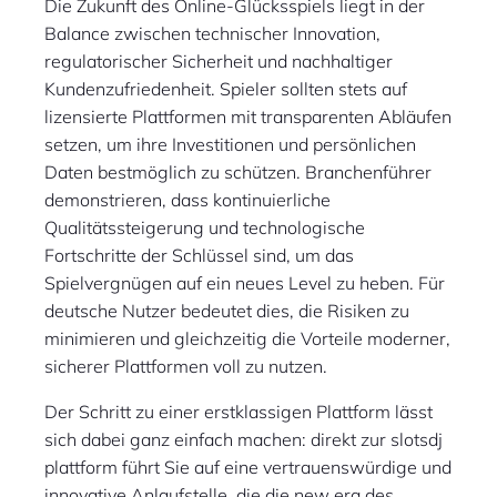
Die Zukunft des Online-Glücksspiels liegt in der
Balance zwischen technischer Innovation,
regulatorischer Sicherheit und nachhaltiger
Kundenzufriedenheit. Spieler sollten stets auf
lizensierte Plattformen mit transparenten Abläufen
setzen, um ihre Investitionen und persönlichen
Daten bestmöglich zu schützen. Branchenführer
demonstrieren, dass kontinuierliche
Qualitätssteigerung und technologische
Fortschritte der Schlüssel sind, um das
Spielvergnügen auf ein neues Level zu heben. Für
deutsche Nutzer bedeutet dies, die Risiken zu
minimieren und gleichzeitig die Vorteile moderner,
sicherer Plattformen voll zu nutzen.
Der Schritt zu einer erstklassigen Plattform lässt
sich dabei ganz einfach machen: direkt zur slotsdj
plattform führt Sie auf eine vertrauenswürdige und
innovative Anlaufstelle, die die new era des