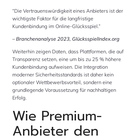
“Die Vertrauenswürdigkeit eines Anbieters ist der
wichtigste Faktor für die langfristige
Kundenbindung im Online-Glücksspiel.”
– Branchenanalyse 2023, GlücksspielIndex.org
Weiterhin zeigen Daten, dass Plattformen, die auf
Transparenz setzen, eine um bis zu 25 % höhere
Kundenbindung aufweisen. Die Integration
moderner Sicherheitsstandards ist daher kein
optionaler Wettbewerbsvorteil, sondern eine
grundlegende Voraussetzung für nachhaltigen
Erfolg.
Wie Premium-
Anbieter den