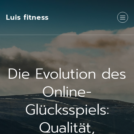
Luis fitness
Die Evolution des
Online-
Glücksspiels:
Qualität,