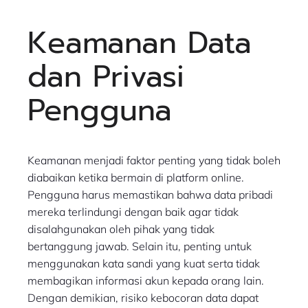
Keamanan Data
dan Privasi
Pengguna
Keamanan menjadi faktor penting yang tidak boleh
diabaikan ketika bermain di platform online.
Pengguna harus memastikan bahwa data pribadi
mereka terlindungi dengan baik agar tidak
disalahgunakan oleh pihak yang tidak
bertanggung jawab. Selain itu, penting untuk
menggunakan kata sandi yang kuat serta tidak
membagikan informasi akun kepada orang lain.
Dengan demikian, risiko kebocoran data dapat