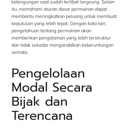
kebingungan saat sudah terlibat langsung. Selain
itu, memahami aturan dasar permainan dapat
membantu meningkatkan peluang untuk membuat
keputusan yang lebih tepat. Dengan kata lain,
pengetahuan tentang permainan akan
memberikan pengalaman yang lebih terstruktur
dan tidak sekadar mengandalkan keberuntungan
semata.
Pengelolaan
Modal Secara
Bijak dan
Terencana