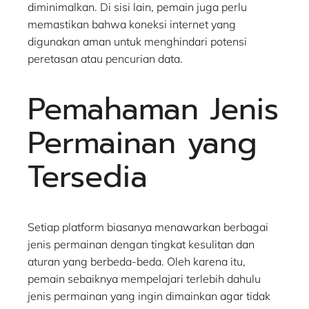
diminimalkan. Di sisi lain, pemain juga perlu
memastikan bahwa koneksi internet yang
digunakan aman untuk menghindari potensi
peretasan atau pencurian data.
Pemahaman Jenis
Permainan yang
Tersedia
Setiap platform biasanya menawarkan berbagai
jenis permainan dengan tingkat kesulitan dan
aturan yang berbeda-beda. Oleh karena itu,
pemain sebaiknya mempelajari terlebih dahulu
jenis permainan yang ingin dimainkan agar tidak