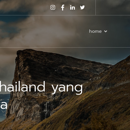
home
Thailand yang
ya