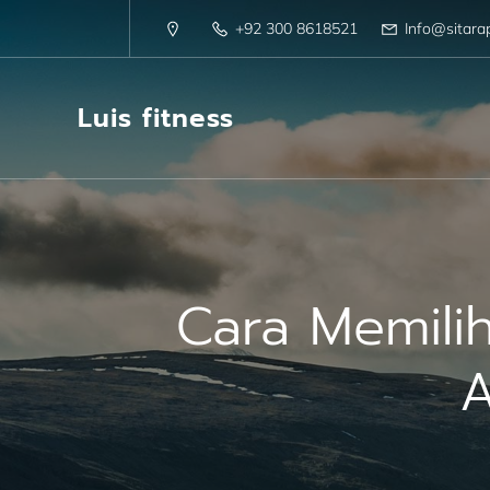
+92 300 8618521
Info@sitara
Luis fitness
Cara Memilih
A