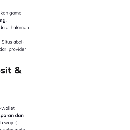
lkan game
ng,
ada di halaman
 Situs abal-
dari provider
sit &
-wallet
sparan dan
h wajar).
tu, coba main