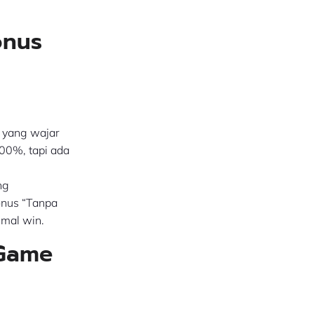
onus
yang wajar
100%, tapi ada
ng
onus “Tanpa
imal win.
 Game