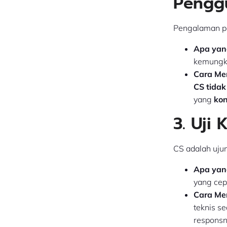
Pengg
Pengalaman pe
Apa yang
kemungki
Cara Me
CS tidak
yang
kon
3. Uji
CS adalah uju
Apa yang
yang cepa
Cara Me
teknis s
responsn