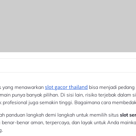
slot gacor thailand
us yang menawarkan
bisa menjadi pedang
emain punya banyak pilihan. Di sisi lain, risiko terjebak dalam s
ak profesional juga semakin tinggi. Bagaimana cara membeda
alah panduan langkah demi langkah untuk memilih situs
slot se
 benar-benar aman, terpercaya, dan layak untuk Anda maink
g.