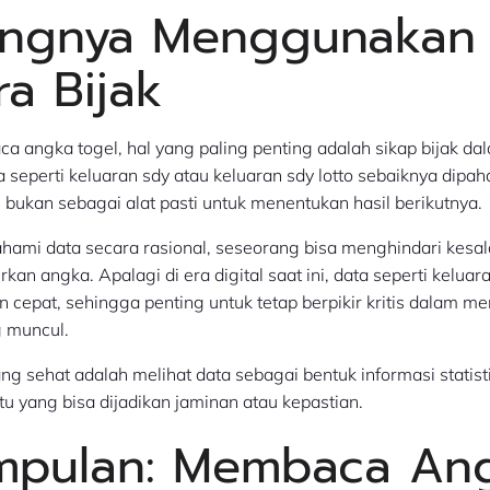
ingnya Menggunakan
ra Bijak
 angka togel, hal yang paling penting adalah sikap bijak da
a seperti keluaran sdy atau keluaran sdy lotto sebaiknya dipa
 bukan sebagai alat pasti untuk menentukan hasil berikutnya.
mi data secara rasional, seseorang bisa menghindari kes
kan angka. Apalagi di era digital saat ini, data seperti keluara
 cepat, sehingga penting untuk tetap berpikir kritis dalam m
g muncul.
g sehat adalah melihat data sebagai bentuk informasi statist
u yang bisa dijadikan jaminan atau kepastian.
mpulan: Membaca An