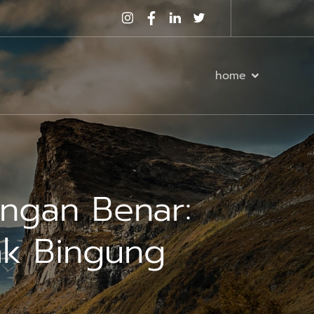
home
ngan Benar:
ak Bingung