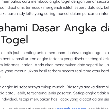
kan membahas cara membaca angka togel dengan benar secara
dah dipahami, termasuk mengenali istilah seperti data sdy, ke
ta keluaran sdy lotto yang sering muncul dalam pencarian info
hami Dasar Angka d
 Togel
 lebih jauh, penting untuk memahami bahwa angka togel bi
m bentuk hasil urutan angka tertentu yang disebut sebagai kel
am informasi harian, Anda akan menemukan data seperti kelua
ive yang menunjukkan hasil terbaru secara real-time atau ber
u.
angka ini sebenarnya cukup mudah. Biasanya angka ditampi
igit atau lebih, tergantung jenis pasaran. Setiap angka tidak m
individual, tetapi merupakan hasil acak yang dicatat dalam si
pengeluaran sdy
ini, istilah seperti data sdy atau
sgp hk bia