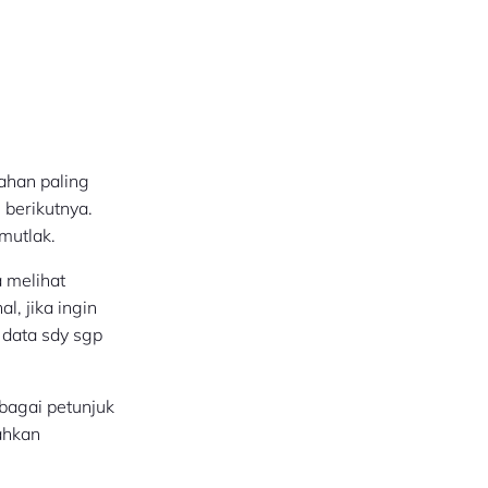
ahan paling
berikutnya.
 mutlak.
a melihat
, jika ingin
 data sdy sgp
ebagai petunjuk
ahkan