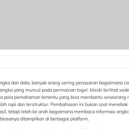
ngka dan data, banyak orang sering penasaran bagaimana 
 angka yang muncul pada permainan togel. Meski terlihat sed
da pola pemahaman tertentu yang bisa membantu seseoran
bih rapi dan terstruktur. Pembahasan ini bukan soal menebak
sil, tetapi lebih ke arah bagaimana membaca informasi angka
biasanya ditampilkan di berbagai platform.