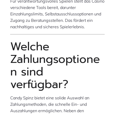
Für verantwortungsvolles Spielen stellt das Casino
verschiedene Tools bereit, darunter
Einzahlungslimits, Selbstausschlussoptionen und
Zugang zu Beratungsstellen. Das fördert ein
nachhaltiges und sicheres Spielerlebnis.
Welche
Zahlungsoptione
n sind
verfügbar?
Candy Spinz bietet eine solide Auswahl an
Zahlungsmethoden, die schnelle Ein- und
Auszahlungen ermöglichen. Neben den