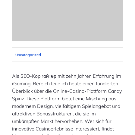
Uncategorized
Als SEO-Kopiraйтер mit zehn Jahren Erfahrung im
iGaming-Bereich teile ich heute einen fundierten
Überblick über die Online-Casino-Plattform Candy
Spinz. Diese Plattform bietet eine Mischung aus
modernem Design, vielfältigem Spielangebot und
attraktiven Bonusstrukturen, die sie im
umkämpften Markt hervorheben. Wer sich für
innovative Casinoerlebnisse interessiert, findet