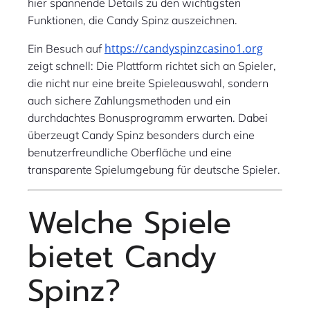
hier spannende Details zu den wichtigsten
Funktionen, die Candy Spinz auszeichnen.
https://candyspinzcasino1.org
Ein Besuch auf
zeigt schnell: Die Plattform richtet sich an Spieler,
die nicht nur eine breite Spieleauswahl, sondern
auch sichere Zahlungsmethoden und ein
durchdachtes Bonusprogramm erwarten. Dabei
überzeugt Candy Spinz besonders durch eine
benutzerfreundliche Oberfläche und eine
transparente Spielumgebung für deutsche Spieler.
Welche Spiele
bietet Candy
Spinz?