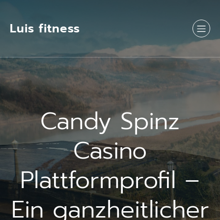
Luis fitness
Candy Spinz
Casino
Plattformprofil –
Ein ganzheitlicher