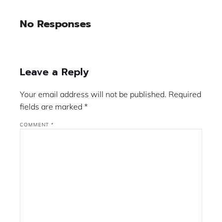
No Responses
Leave a Reply
Your email address will not be published.
Required
fields are marked
*
COMMENT
*