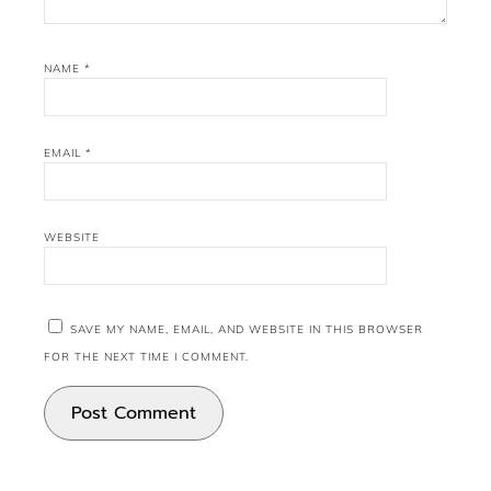
NAME
*
EMAIL
*
WEBSITE
SAVE MY NAME, EMAIL, AND WEBSITE IN THIS BROWSER
FOR THE NEXT TIME I COMMENT.