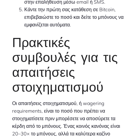
στην επαλήθευση μέσω email ή SMS.
Κάντε την πρώτη σας κατάθεση σε Bitcoin,
επιβεβαιώστε το ποσό και δείτε το μπόνους να
εμφανίζεται αυτόματα.
Πρακτικές
συμβουλές για τις
απαιτήσεις
στοιχηματισμού
Οι απαιτήσεις στοιχηματισμού, ή wagering
requirements, είναι το ποσό που πρέπει να
στοιχηματίσετε πριν μπορέσετε να αποσύρετε τα
κέρδη από το μπόνους. Ένας κοινός κανόνας είναι
20–30× το μπόνους, αλλά τα καλύτερα καζίνο