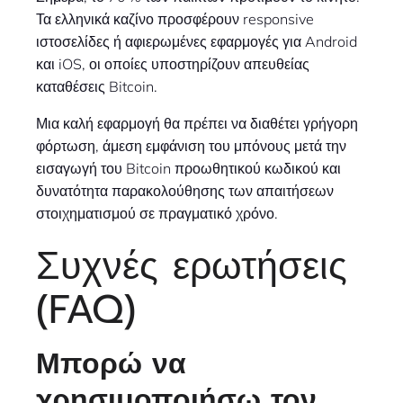
Τα ελληνικά καζίνο προσφέρουν responsive
ιστοσελίδες ή αφιερωμένες εφαρμογές για Android
και iOS, οι οποίες υποστηρίζουν απευθείας
καταθέσεις Bitcoin.
Μια καλή εφαρμογή θα πρέπει να διαθέτει γρήγορη
φόρτωση, άμεση εμφάνιση του μπόνους μετά την
εισαγωγή του Bitcoin προωθητικού κωδικού και
δυνατότητα παρακολούθησης των απαιτήσεων
στοιχηματισμού σε πραγματικό χρόνο.
Συχνές ερωτήσεις
(FAQ)
Μπορώ να
χρησιμοποιήσω τον