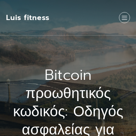
Luis fitness
Bitcoin
προωθητικός
κωδικός: Οδηγός
ασφαλείας για