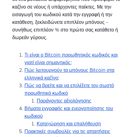
καζίνο σε νέους ή υπάρχοντες παίκτες. Με την
εισαγωγή του κωδικού κατά την εγγραφή ή την
κατάθεση, ξεκλειδώνετε επιπλέον μπόνους –
συνήθως επιπλέον % στο πρώτο σας κατάθετο ή
δωρεάν γύρους.
Τι είναι ο Bitcoin προωθητικός κωδικός και
γιατί είναι σημαντικός;
Πώς λειτουργούν τα μπόνους Bitcoin στα
ελληνικά καζίνο;
Πώς να βρείτε και να επιλέξετε τον σωστό
προωθητικό κωδικό
Παράγοντες αξιολόγησης
Βήματα εγγραφής και ενεργοποίησης του
κωδικού
Καταχώρηση και επαλήθευση
Πρακτικές συμβουλές για τις απαιτήσεις