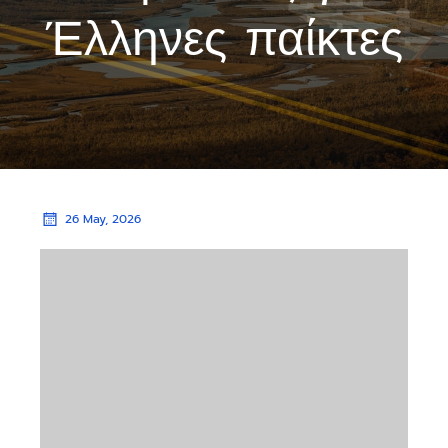
Έλληνες παίκτες
26 May, 2026