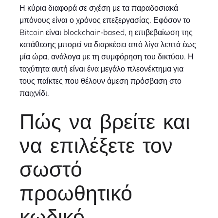
Η κύρια διαφορά σε σχέση με τα παραδοσιακά
μπόνους είναι ο χρόνος επεξεργασίας. Εφόσον το
Bitcoin είναι blockchain‑based, η επιβεβαίωση της
κατάθεσης μπορεί να διαρκέσει από λίγα λεπτά έως
μία ώρα, ανάλογα με τη συμφόρηση του δικτύου. Η
ταχύτητα αυτή είναι ένα μεγάλο πλεονέκτημα για
τους παίκτες που θέλουν άμεση πρόσβαση στο
παιχνίδι.
Πώς να βρείτε και
να επιλέξετε τον
σωστό
προωθητικό
κωδικό