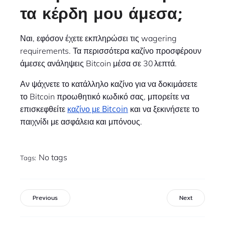
τα κέρδη μου άμεσα;
Ναι, εφόσον έχετε εκπληρώσει τις wagering
requirements. Τα περισσότερα καζίνο προσφέρουν
άμεσες ανάληψεις Bitcoin μέσα σε 30 λεπτά.
Αν ψάχνετε το κατάλληλο καζίνο για να δοκιμάσετε
το Bitcoin προωθητικό κωδικό σας, μπορείτε να
καζίνο με Bitcoin
επισκεφθείτε
και να ξεκινήσετε το
παιχνίδι με ασφάλεια και μπόνους.
No tags
Tags:
Previous
Next