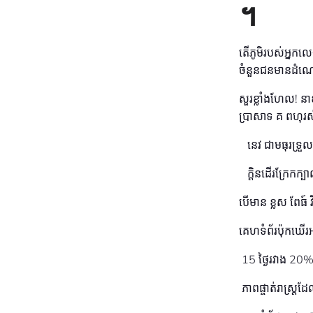
។
តើភូមិរបស់អ្នកលេ
ចំនួនជនមានដំណោ
សួរខ្លាំងហែល! ន
ប្រាសាទ គ ពហុរស
នេវ ជាមធុរទ្រួល
ក្ដិនដើរក្រែកក្បា
បើមាន ខ្លស ពែធ៍ វិ
គេហទំព័រប៉ុកឃ
15 ថ្ងៃរវាង 20
ភាពផ្ចាត់រាស្រ