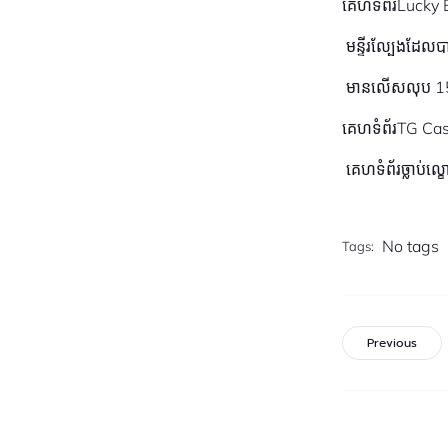
គេហទំព័រLucky 
មន្ទីរល្បែងដែលបា
មានលើសលុប 15 
គេហទំព័រTG Ca
គេហទំព័រច្លាប់ល
No tags
Tags:
Previous