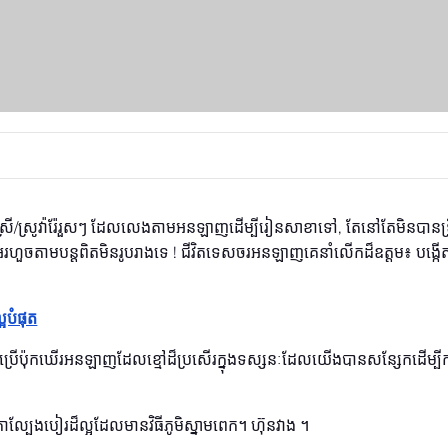
នកស្រី/ស្រូវ៉ារ៉ែរួសៗ ដែលលេងតាមអនឡាញដើម្បីរៀនសាខាទៅ, តែនៅតែមិនបានទ្រឹស
ីអរហួចតាមបន្ដពិតមិនរូបរាងទេ ! ជីវិតទេសចរអនឡាញគេនាំលើកដ៏ឧត្តម៖ បង្កើតរ
អបំផុត
្រើប៉ុកឃើរអនឡាញដែលខ្មៅដ៏ប្រសើរក្នុងទស្សនៈដែលយើងបានសន្សែកដើម្បីកា
ទិកាល្បែងបៀរដ៏ល្អដែលមានវិធីភូមិស្នាមពេក។ ហ៊ុនវាង ។