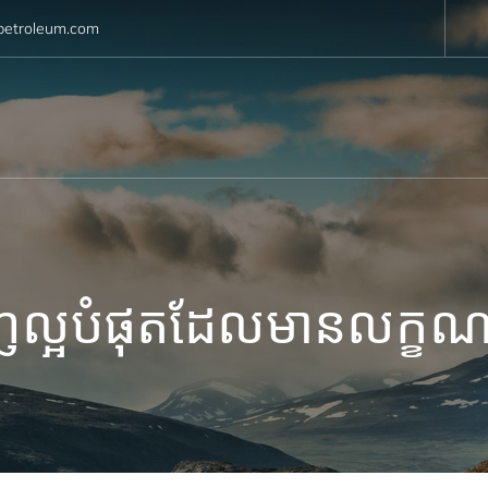
petroleum.com
ល្អបំផុតដែលមានលក្ខណៈ