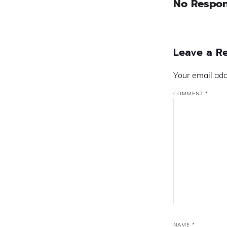
No Respo
Leave a R
Your email add
COMMENT
*
NAME
*