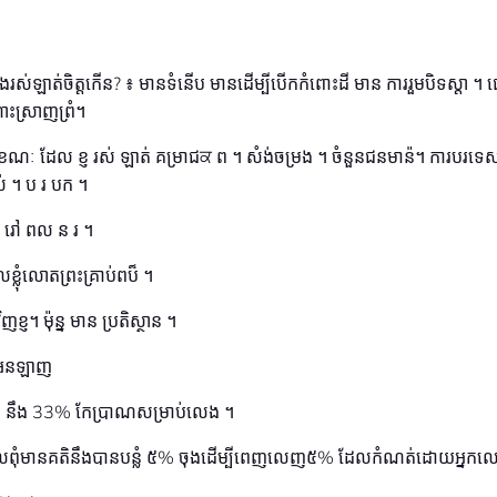
ងរស់ឡាត់ចិត្តកើន? ៖ មានទំនើប មានដើម្បីបើកកំពោះដី មាន ការរួមបិទស្តា ។ ផ្
ះស្រាញព្រំ។
ាខណៈ ដែល ខ្ញ រស់ ឡាត់ គម្រាជਕ ព ។ សំង់ចម្រង ។ ចំនួនជនមាន៉។ ការបរទេ
់ ។ ប រ បក ។
 រៅ ពល ន រ ។
លខ្លុំលោតព្រះគ្រាប់ពប៏ ។
ញខ្ញ។ ម៉ុន្ន មាន ប្រតិស្ថាន ។
ើរអនឡាញ
% នឹង 33% កែប្រាណសម្រាប់លេង ។
្តដែលពុំមានគតិនឹងបានបន្លំ ៥% ចុងដើម្បីពេញលេញ៥% ដែលកំណត់ដោយអ្នកល