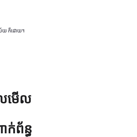
ិយាល័យ ក៏ដោយ។
ដែលមើល
ាក់ព័ន្ធ