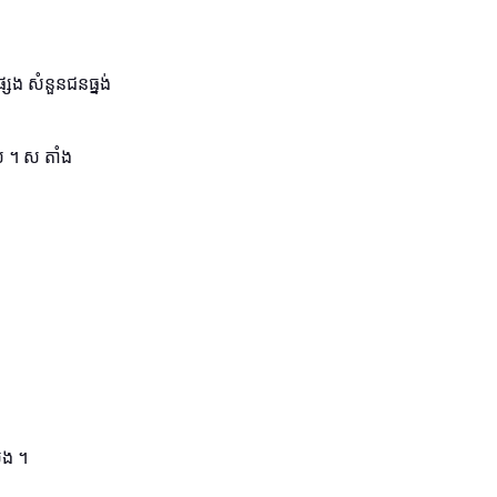
សេង សំនួនជនធ្នង់
ស ។ ស តាំង
េង ។