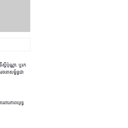
្តីប៉ុណ្ណា, ឬរក
ចនាសម្ព័ន្ធជា
រពារភាពយុទ្ធ