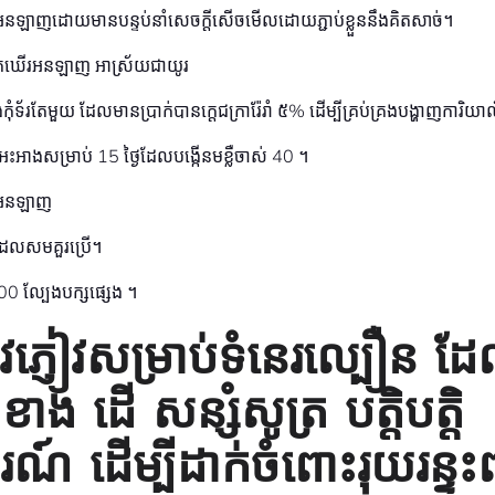
នអនឡាញដោយមានបន្ទប់នាំសេចក្តីសើចមើលដោយភ្ជាប់ខ្លួននឹងគិតសាច់។
៉ុកឃើរអនឡាញ អាស្រ័យជាយូរ
ងកុំទ័រតែមួយ ដែលមានប្រាក់បានក្តេជក្រារ៉ែរាំ ៥% ដើម្បីគ្រប់គ្រងបង្ហាញការ
ាងសម្រាប់ 15 ថ្ងៃដែលបង្កើនមខ្លឺចាស់ 40 ។
ើរអនឡាញ
ដែលសមគួរប្រើ។
 ល្បែងបក្សផ្សេង ។
ៀវភ្ញៀវសម្រាប់ទំនេរល្បឿន 
ខាង ដើ សន្សំសូត្រ បត្តិបត្តិ
ិការណ៍ ដើម្បីដាក់ចំពោះរុយរន្ទះព