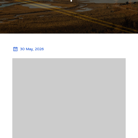
30 May, 2026