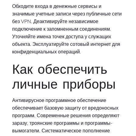
Обходите входа в денежные сервисы и
значимые учетные записи через публичные сети
без VPN. Деактивируйте независимое
подключение к запомненным соединениям.
Уточняйте имена точек доступа у служащих
объекта. Эксплуатируйте сотовый интернет для
конфиденциальных операций.
Как обеспечить
личные приборы
Антивирусное программное обеспечение
обеспечивает базовую защиту от вредоносных
программ. Современные решения определяют
заразу, троянские программы и программы-
вымогатели. Систематическое пополнение