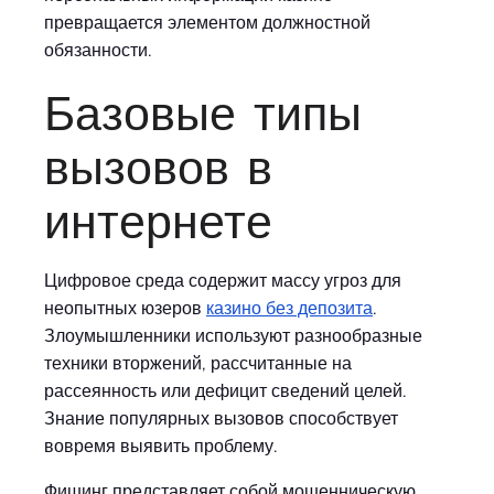
превращается элементом должностной
обязанности.
Базовые типы
вызовов в
интернете
Цифровое среда содержит массу угроз для
казино без депозита
неопытных юзеров
.
Злоумышленники используют разнообразные
техники вторжений, рассчитанные на
рассеянность или дефицит сведений целей.
Знание популярных вызовов способствует
вовремя выявить проблему.
Фишинг представляет собой мошенническую