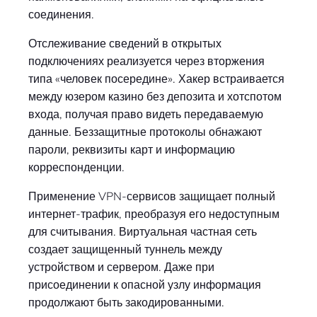
соединения.
Отслеживание сведений в открытых
подключениях реализуется через вторжения
типа «человек посередине». Хакер встраивается
между юзером казино без депозита и хотспотом
входа, получая право видеть передаваемую
данные. Беззащитные протоколы обнажают
пароли, реквизиты карт и информацию
корреспонденции.
Применение VPN-сервисов защищает полный
интернет-трафик, преобразуя его недоступным
для считывания. Виртуальная частная сеть
создает защищенный туннель между
устройством и сервером. Даже при
присоединении к опасной узлу информация
продолжают быть закодированными.