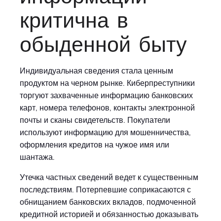
критична в
обыденной быту
Индивидуальная сведения стала ценным
продуктом на черном рынке. Киберпреступники
торгуют захваченные информацию банковских
карт, номера телефонов, контакты электронной
почты и сканы свидетельств. Покупатели
используют информацию для мошенничества,
оформления кредитов на чужое имя или
шантажа.
Утечка частных сведений ведет к существенным
последствиям. Потерпевшие соприкасаются с
обнищанием банковских вкладов, подмоченной
кредитной историей и обязанностью доказывать