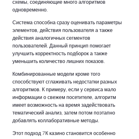
схемы, соединяющие много алгоритмов
одновременно.
Система способна сразу оценивать параметры
элементов, действия пользователя а также
действия аналогичных сегментов
пользователей. Данный принцип помогает
улучшить корректность подборок а также
уменьшить количество лишних показов.
Комбинированные модели кроме того
способствуют сглаживать недостатки разных
алгоритмов. К примеру, если у сервиса мало
информации о свежем посетителе, алгоритм
имеет возможность на время задействовать
тематический анализ, затем потом поэтапно
добавлять коллаборативные методы.
Этот подход 7К казино становится особенно