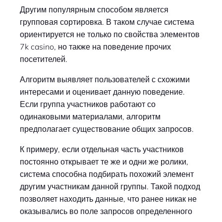
Другим популярным способом является
групповая сортировка. В таком случае система
ориентируется не только по свойства элементов
7k casino, но также на поведение прочих
посетителей.
Алгоритм выявляет пользователей с схожими
интересами и оценивает данную поведение.
Если группа участников работают со
одинаковыми материалами, алгоритм
предполагает существование общих запросов.
К примеру, если отдельная часть участников
постоянно открывает те же и одни же ролики,
система способна подбирать похожий элемент
другим участникам данной группы. Такой подход
позволяет находить данные, что ранее никак не
оказывались во поле запросов определенного