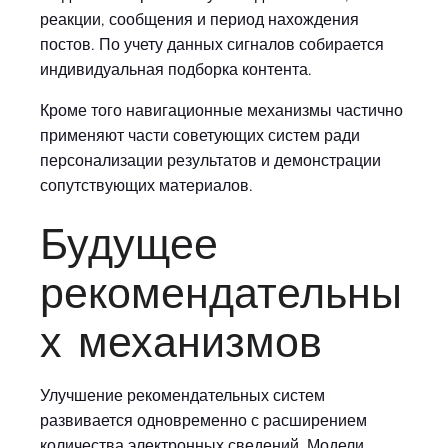
реакции, сообщения и период нахождения
постов. По учету данных сигналов собирается
индивидуальная подборка контента.
Кроме того навигационные механизмы частично
применяют части советующих систем ради
персонализации результатов и демонстрации
сопутствующих материалов.
Будущее
рекомендательны
х механизмов
Улучшение рекомендательных систем
развивается одновременно с расширением
количества электронных сведений. Модели