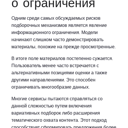
о ограничения
Одним среди самых обсуждаемых рисков
подборочных механизмов является явление
информационного ограничения. Модели
начинают слишком часто демонстрировать
материалы, похожие на прежде просмотренные.
В итоге поле материалов постепенно сужается.
Пользователь менее часто встречается с
альтернативными позициями оценки а также
другими направлениями. Это способен
ограничивать многообразие данных.
Многие сервисы пытаются справляться со
данной сложностью путем включения
вариативных подборок либо расширения
тематического охвата контента. Этот подход
способствует сформировать предложения более