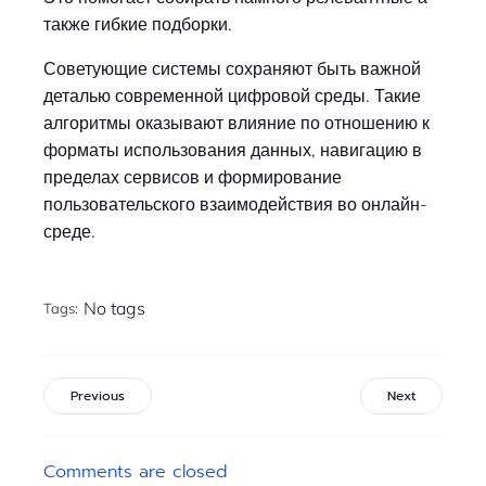
также гибкие подборки.
Советующие системы сохраняют быть важной
деталью современной цифровой среды. Такие
алгоритмы оказывают влияние по отношению к
форматы использования данных, навигацию в
пределах сервисов и формирование
пользовательского взаимодействия во онлайн-
среде.
No tags
Tags:
Previous
Next
Comments are closed