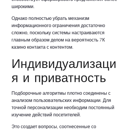
широкими.
Однако полностью убрать механизм
информационного ограничения достаточно
сложно, поскольку системы настраиваются
главным образом делом на вероятность 7К
казино контакта с контентом.
Индивидуализаци
я и приватность
Подборочные алгоритмы плотно соединены с
анализом пользовательских информации. Для
точной персонализации необходим постоянный
изучение действий посетителей.
Это создает вопросы, соотнесенные со