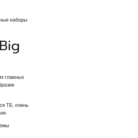
бные наборы
Big
их главных
бразие
ся ТБ, очень
ия.
темы