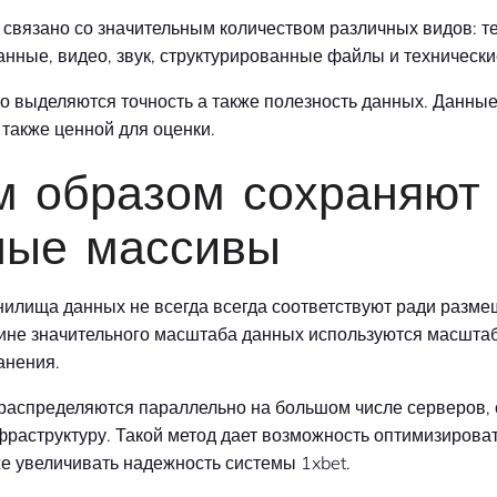
связано со значительным количеством различных видов: те
анные, видео, звук, структурированные файлы и техническ
о выделяются точность а также полезность данных. Данны
 также ценной для оценки.
м образом сохраняют
ные массивы
илища данных не всегда всегда соответствуют ради разме
чине значительного масштаба данных используются масшт
анения.
аспределяются параллельно на большом числе серверов,
фраструктуру. Такой метод дает возможность оптимизирова
е увеличивать надежность системы 1xbet.