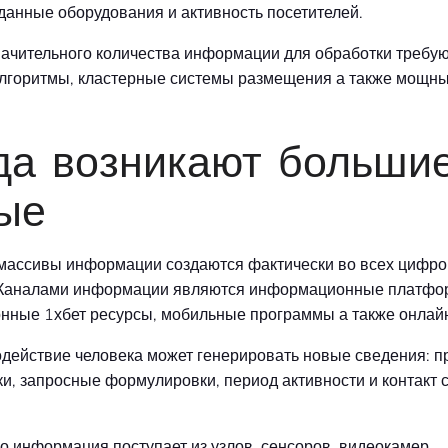
данные оборудования и активность посетителей.
начительного количества информации для обработки требу
лгоритмы, кластерные системы размещения а также мощн
да возникают больши
ые
ассивы информации создаются фактически во всех цифр
 Каналами информации являются информационные платфо
нные 1хбет ресурсы, мобильные программы а также онла
действие человека может генерировать новые сведения: 
ки, запросные формулировки, период активности и контакт 
о информация поступает из узлов, сенсоров, видеокамер,