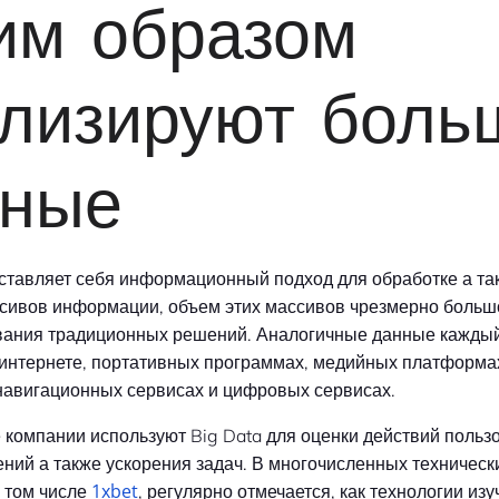
им образом
лизируют боль
нные
дставляет себя информационный подход для обработке а та
сивов информации, объем этих массивов чрезмерно больш
ания традиционных решений. Аналогичные данные кажды
 интернете, портативных программах, медийных платформа
навигационных сервисах и цифровых сервисах.
компании используют Big Data для оценки действий польз
ний а также ускорения задач. В многочисленных техническ
1xbet
в том числе
, регулярно отмечается, как технологии из