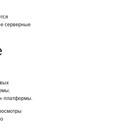
ются
ые серверные
е
овых
рмы,
йн-платформы.
просмотры
со