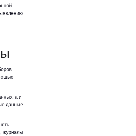
онной
 выявлению
вы
боров
омощью
нных, а и
ные данные
нять
ы, журналы