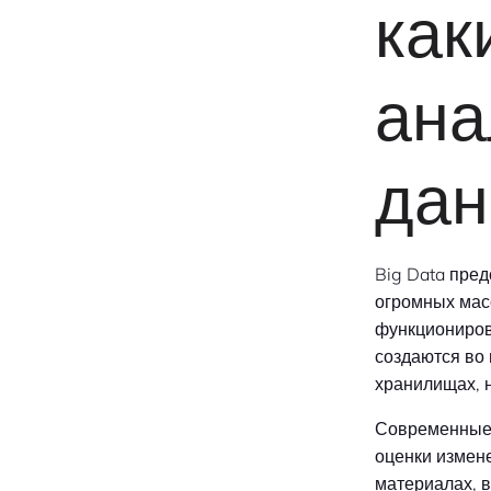
как
ана
да
Big Data пре
огромных мас
функциониров
создаются во
хранилищах, 
Современные 
оценки измене
материалах, 