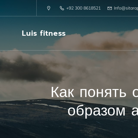
+92 300 8618521
Info@sitara
Luis fitness
Как понять 
образом 