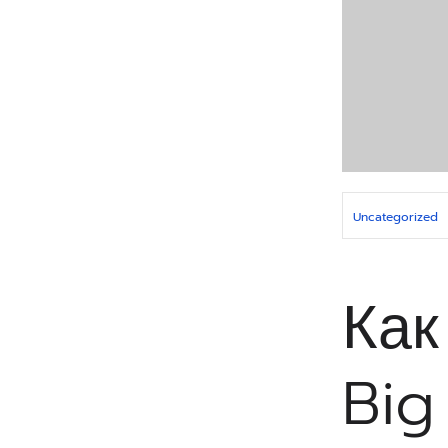
Uncategorized
Как
Big