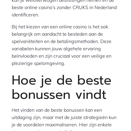
beste online casino’s zonder CRUKS in Nederland
identificeren.
Bij het kiezen van een online casino is het ook
belangrijk om aandacht te besteden aan de
spelvariëteiten en de betalingsmethoden. Deze
variabelen kunnen jouw algehele ervaring
beïnvloeden en zijn cruciaal voor een veilige en
plezierige spelomgeving.
Hoe je de beste
bonussen vindt
Het vinden van de beste bonussen kan een
uitdaging zijn, maar met de juiste strategieën kun
je de voordelen maximaliseren. Hier zijn enkele