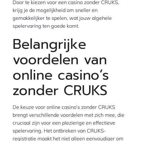
Door te kiezen voor een casino zonder CRUKS,
krijg je de mogelijkheid om sneller en
gemakkelijker te spelen, wat jouw algehele
spelervaring ten goede komt.
Belangrijke
voordelen van
online casino’s
zonder CRUKS
De keuze voor online casino’s zonder CRUKS
brengt verschillende voordelen met zich mee, die
cruciaal zijn voor een plezierige en effectieve
spelervaring. Het ontbreken van CRUKS-
registratie maakt het niet alleen eenvoudiger om