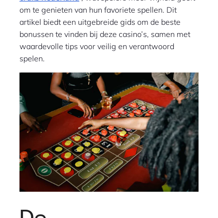
om te genieten van hun favoriete spellen. Dit
artikel biedt een uitgebreide gids om de beste
bonussen te vinden bij deze casino’s, samen met
waardevolle tips voor veilig en verantwoord
spelen.
De