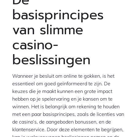
basisprincipes
van slimme
casino-
beslissingen
Wanneer je besluit om online te gokken, is het
essentieel om goed geïnformeerd te zijn. De
keuzes die je maakt kunnen een grote impact
hebben op je spelervaring en je kansen om te
winnen. Het is belangrijk om rekening te houden
met een paar basisprincipes, zoals de licenties van
de casino’s, de aangeboden bonussen, en de
klantenservice. Door deze elementen te begrijpen,
kan je weloverwogen beslissingen nemen en de