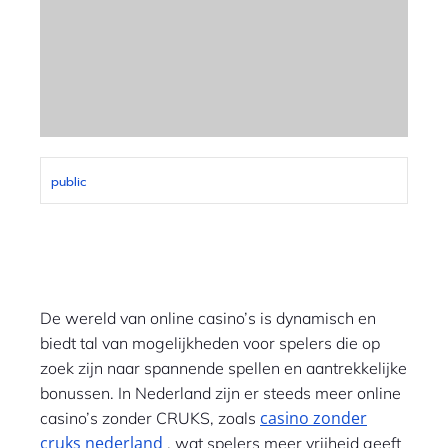
public
De wereld van online casino’s is dynamisch en
biedt tal van mogelijkheden voor spelers die op
zoek zijn naar spannende spellen en aantrekkelijke
bonussen. In Nederland zijn er steeds meer online
casino zonder
casino’s zonder CRUKS, zoals
cruks nederland
, wat spelers meer vrijheid geeft