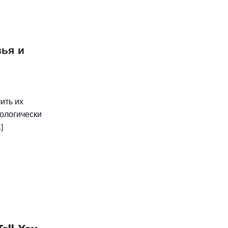
ья и
ить их
иологически
]