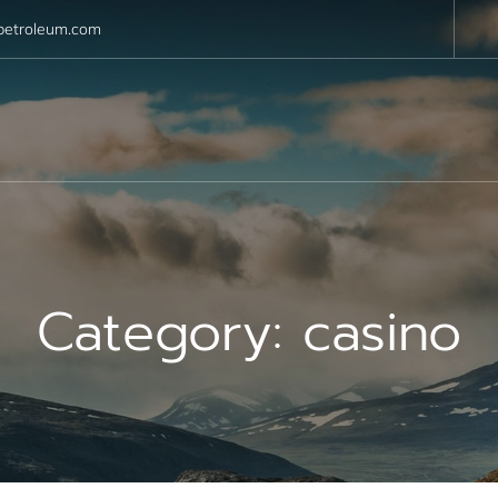
petroleum.com
Category:
casino