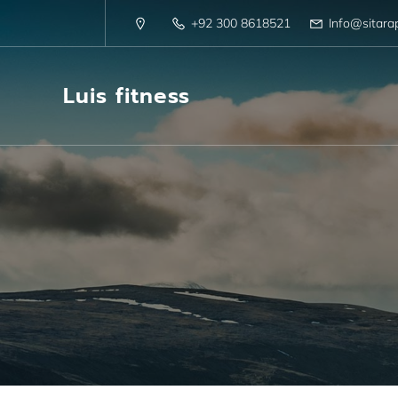
+92 300 8618521
Info@sitara
Luis fitness