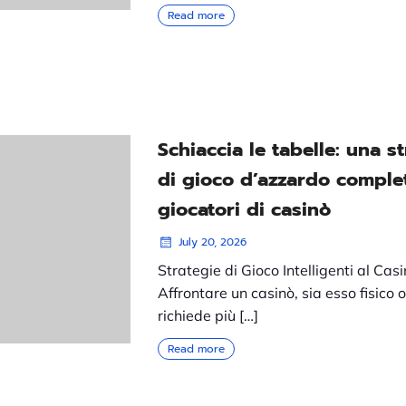
Read more
Schiaccia le tabelle: una s
di gioco d’azzardo complet
giocatori di casinò
July 20, 2026
Strategie di Gioco Intelligenti al Cas
Affrontare un casinò, sia esso fisico o
richiede più […]
Read more