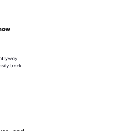
Know
entryway
asily track