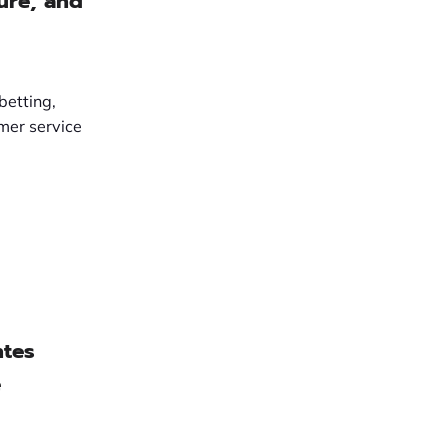
ure, and
betting,
mer service
ntes
e