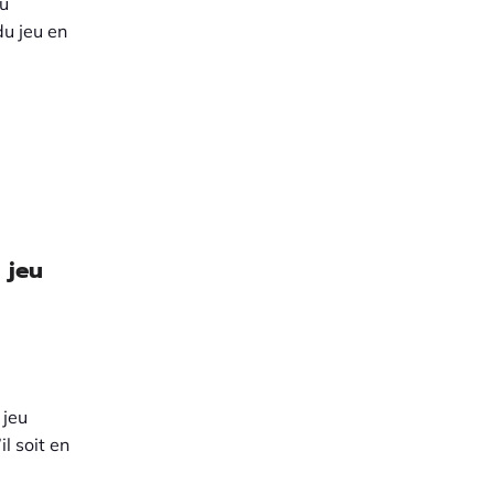
eu
du jeu en
 jeu
t
 jeu
l soit en