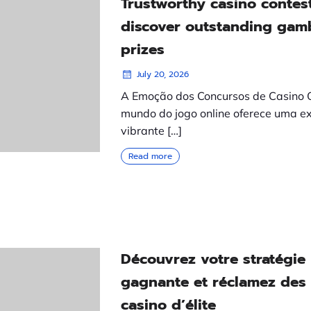
Trustworthy casino contest
discover outstanding gam
prizes
July 20, 2026
A Emoção dos Concursos de Casino 
mundo do jogo online oferece uma e
vibrante […]
Read more
Découvrez votre stratégie
gagnante et réclamez des 
casino d’élite